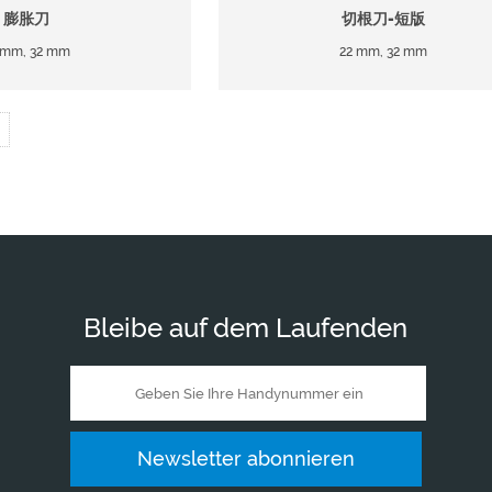
膨胀刀
切根刀-短版
 mm, 32 mm
22 mm, 32 mm
Bleibe auf dem Laufenden
Newsletter abonnieren