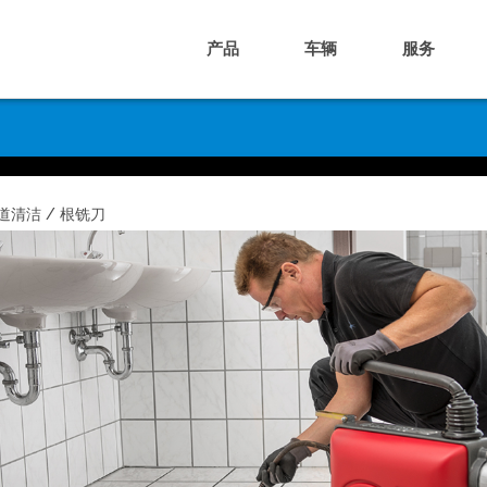
产品
车辆
服务
道清洁 / 根铣刀