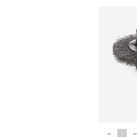
<<
1
>>